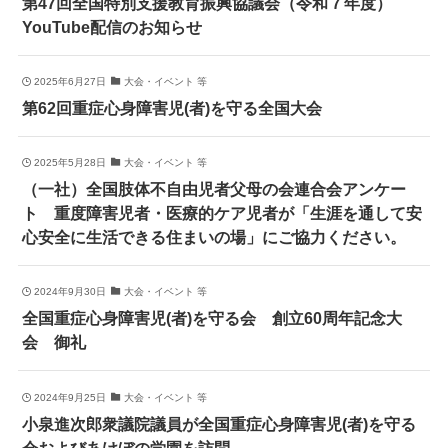
第47回全国特別支援教育振興協議会（令和７年度）
YouTube配信のお知らせ
2025年6月27日
大会・イベント 等
第62回重症心身障害児(者)を守る全国大会
2025年5月28日
大会・イベント 等
（一社）全国肢体不自由児者父母の会連合会アンケー
ト 重度障害児者・医療的ケア児者が「生涯を通して安
心安全に生活できる住まいの場」にご協力ください。
2024年9月30日
大会・イベント 等
全国重症心身障害児(者)を守る会 創立60周年記念大
会 御礼
2024年9月25日
大会・イベント 等
小泉進次郎衆議院議員が全国重症心身障害児(者)を守る
会およびあけぼの学園を訪問